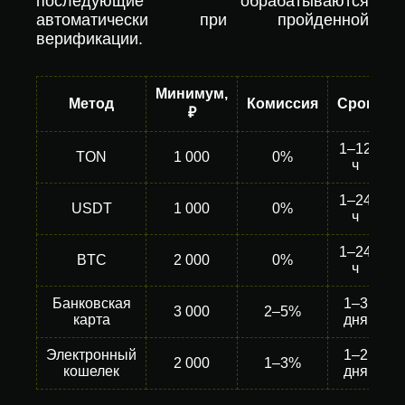
последующие обрабатываются
автоматически при пройденной
верификации.
Минимум,
Метод
Комиссия
Срок
₽
1–12
TON
1 000
0%
ч
1–24
USDT
1 000
0%
ч
1–24
BTC
2 000
0%
ч
Банковская
1–3
3 000
2–5%
карта
дня
Электронный
1–2
2 000
1–3%
кошелек
дня