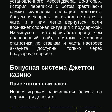
установленного мессенджера. Во-вторых,
история переписки с ботом фактически
служит журналом операций: депозиты,
бонусы и запросы на вывод остаются в
чате, и к ним легко вернуться, если
возникнет спорная ситуация с поддержкой.
Из минусов — интерфейс бота проще, чем
полноценный сайт, поэтому детальная
статистика по ставкам и часть настроек
аккаунта доступны только через
браузерную версию.
Бонусная система Джеттон
казино
Приветственный пакет
Новым игрокам начисляются бонусы на
первые три депозита: