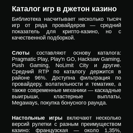
Каталог игр в джетон казино
Библиотека насчитывает несколько тысяч
игр от ряда провайдеров — средний
показатель для крипто-казино, но с
качественной подборкой.
Слоты
составляют основу каталога:
Pragmatic Play, Play'n GO, Hacksaw Gaming,
Push Gaming, NoLimit City и другие.
Средний RTP по каталогу держится в
районе 96%. Доступна фильтрация по
провайдеру, волатильности и тематике, а
также современные механики — каскадные
выигрыши, кластерные выплаты,
Megaways, покупка бонусного раунда.
Настольные игры
включают несколько
версий рулетки с разным преимуществом
казино: французская — около 1,35%,