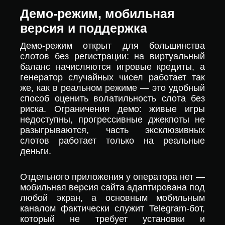
Демо-режим, мобильная
версия и поддержка
Демо-режим открыт для большинства
слотов без регистрации: на виртуальный
баланс начисляются игровые кредиты, а
генератор случайных чисел работает так
же, как в реальном режиме — это удобный
способ оценить волатильность слота без
риска. Ограничения демо: живые игры
недоступны, прогрессивные джекпоты не
разыгрываются, часть эксклюзивных
слотов работает только на реальные
деньги.
Отдельного приложения у оператора нет —
мобильная версия сайта адаптирована под
любой экран, а основным мобильным
каналом фактически служит Telegram-бот,
который не требует установки и