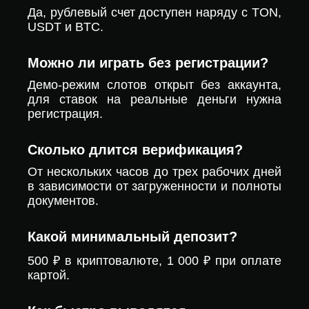
Да, рублевый счет доступен наряду с TON,
USDT и BTC.
Можно ли играть без регистрации?
Демо-режим слотов открыт без аккаунта,
для ставок на реальные деньги нужна
регистрация.
Сколько длится верификация?
От нескольких часов до трех рабочих дней
в зависимости от загруженности и полноты
документов.
Какой минимальный депозит?
500 ₽ в криптовалюте, 1 000 ₽ при оплате
картой.