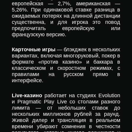
европейская — 2,7%, американская —
5,26%. При одинаковой ставке разница в
ожидаемых потерях на длинной дистанции
существенна, и для игрока это повод
предпочитать европейскую или
французскую версию.
Карточные игры
— блэкджек в нескольких
вариантах, включая многоруковый, покер в
формате «против казино» и баккара в
классическом и скоростном режимах, с
правилами на русском прямо в
интерфейсе.
Live-казино
работает на студиях Evolution
и Pragmatic Play Live со столами разного
лимита — от небольших ставок до
нескольких миллионов рублей за раунд.
Живой дилер и трансляция в реальном
времени убирают сомнения в честности