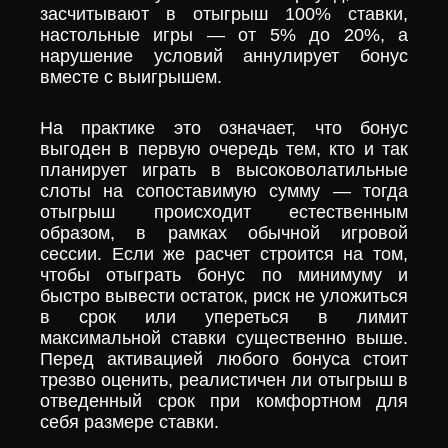
засчитывают в отыгрыш 100% ставки,
настольные игры — от 5% до 20%, а
нарушение условий аннулирует бонус
вместе с выигрышем.
На практике это означает, что бонус
выгоден в первую очередь тем, кто и так
планирует играть в высоковолатильные
слоты на сопоставимую сумму — тогда
отыгрыш происходит естественным
образом, в рамках обычной игровой
сессии. Если же расчет строится на том,
чтобы отыграть бонус по минимуму и
быстро вывести остаток, риск не уложиться
в срок или упереться в лимит
максимальной ставки существенно выше.
Перед активацией любого бонуса стоит
трезво оценить, реалистичен ли отыгрыш в
отведенный срок при комфортном для
себя размере ставки.