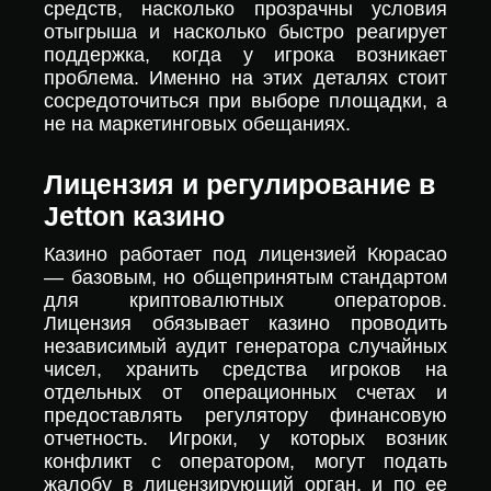
средств, насколько прозрачны условия
отыгрыша и насколько быстро реагирует
поддержка, когда у игрока возникает
проблема. Именно на этих деталях стоит
сосредоточиться при выборе площадки, а
не на маркетинговых обещаниях.
Лицензия и регулирование в
Jetton казино
Казино работает под лицензией Кюрасао
— базовым, но общепринятым стандартом
для криптовалютных операторов.
Лицензия обязывает казино проводить
независимый аудит генератора случайных
чисел, хранить средства игроков на
отдельных от операционных счетах и
предоставлять регулятору финансовую
отчетность. Игроки, у которых возник
конфликт с оператором, могут подать
жалобу в лицензирующий орган, и по ее