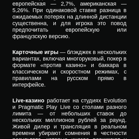
европейская — 2,7%, американская —
5,26%. При одинаковой ставке разница в
ожидаемых потерях на длинной дистанции
существенна, и для игрока это повод
предпочитать европейскую или
французскую версию.
Карточные игры
— блэкджек в нескольких
вариантах, включая многоруковый, покер в
формате «против казино» и баккара в
классическом и скоростном режимах, с
правилами на русском прямо в
интерфейсе.
Live-казино
работает на студиях Evolution
и Pragmatic Play Live со столами разного
лимита — от небольших ставок до
нескольких миллионов рублей за раунд.
Живой дилер и трансляция в реальном
времени убирают сомнения в честности