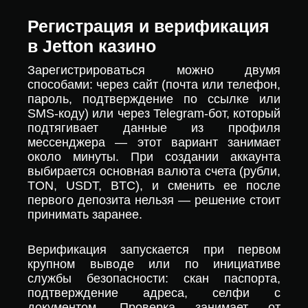
Регистрация и верификация
в Jetton казино
Зарегистрироваться можно двумя
способами: через сайт (почта или телефон,
пароль, подтверждение по ссылке или
SMS-коду) или через Telegram-бот, который
подтягивает данные из профиля
мессенджера — этот вариант занимает
около минуты. При создании аккаунта
выбирается основная валюта счета (рубли,
TON, USDT, BTC), и сменить ее после
первого депозита нельзя — решение стоит
принимать заранее.
Верификация запускается при первом
крупном выводе или по инициативе
службы безопасности: скан паспорта,
подтверждение адреса, селфи с
документом. Проверка занимает от