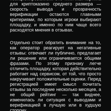
для криптоказино среднего размера —
скорость вывода и прозрачность
верификации остаются главными
критериями, по которым игроки выбирают
площадку, и именно по ним чаще всего
расходятся мнения в отзывах.
Отдельно стоит обратить внимание на то,
как оператор реагирует на негативные
отзывы: отвечает ли публично, предлагает
ли решение или ограничивается общими
фразами. По этому признаку легче
отличить площадку, которая действительно
работает над сервисом, от той, что просто
накручивает положительные оценки. Перед
регистрацией имеет смысл почитать
отзывы за последние несколько месяцев, а
не общий рейтинг — так виднее,
изменилась ли ситуация с выводами и
верификацией в лучшую или в худшую
сторону.