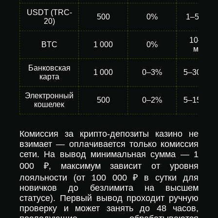
USDT (TRC-
500
0%
1–5 мин
20)
10–30
BTC
1 000
0%
мин
Банковская
1 000
0–3%
5–30 мин
карта
Электронный
500
0–2%
5–15 мин
кошелек
Комиссия за крипто-депозиты казино не
взимает — оплачивается только комиссия
сети. На вывод минимальная сумма — 1
000 ₽, максимум зависит от уровня
лояльности (от 100 000 ₽ в сутки для
новичков до безлимита на высшем
статусе). Первый вывод проходит ручную
проверку и может занять до 48 часов,