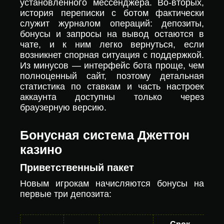
установленного мессенджера. Во-вторых,
история переписки с ботом фактически
служит журналом операций: депозиты,
бонусы и запросы на вывод остаются в
чате, и к ним легко вернуться, если
возникнет спорная ситуация с поддержкой.
Из минусов — интерфейс бота проще, чем
полноценный сайт, поэтому детальная
статистика по ставкам и часть настроек
аккаунта доступны только через
браузерную версию.
Бонусная система Джеттон
казино
Приветственный пакет
Новым игрокам начисляются бонусы на
первые три депозита: