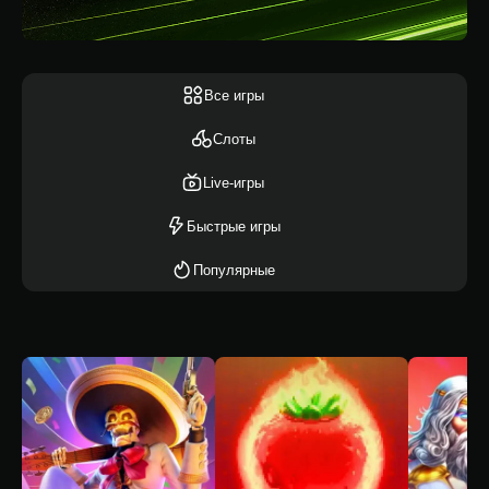
Все игры
Слоты
Live-игры
Быстрые игры
Популярные